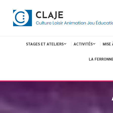
eau de gestion des cookies
ent
Culture Loisir Animation Jeu Education
Claje
STAGES ET ATELIERS
ACTIVITÉS
MISE 
LA FERRONNE