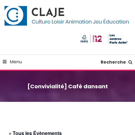
Skip
Panneau de gestion des cookies
To
Content
Culture Loisir Animation Jeu Education
Claje
Menu
Recherche
[Convivialité] Café dansant
« Tous les Évènements