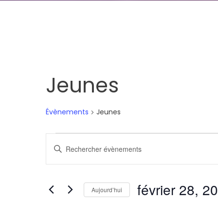
Jeunes
Évènements
Jeunes
Évènements
Recherche
Saisir
et
mot-
clé.
navigation
février 28, 2
Rechercher
Aujourd’hui
de
Évènements
Sélectionnez
par