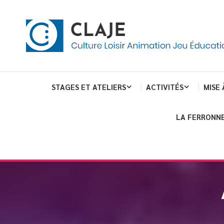
eau de gestion des cookies
ent
Culture Loisir Animation Jeu Education
Claje
STAGES ET ATELIERS
ACTIVITÉS
MISE 
LA FERRONNE