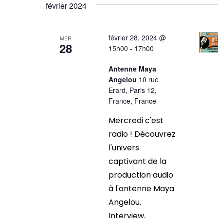
vues
une
février 2024
mot-
date.
Évènements
clé.
février 28, 2024 @
MER
28
15h00
-
17h00
Antenne Maya
Angelou
10 rue
Erard, Paris 12,
France, France
Mercredi c'est
radio ! Découvrez
l'univers
captivant de la
production audio
à l'antenne Maya
Angelou.
Interview,