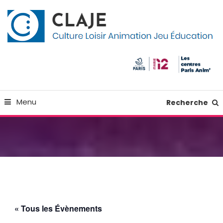
Skip
Panneau de gestion des cookies
To
Content
Culture Loisir Animation Jeu Education
Claje
Menu
Recherche
« Tous les Évènements