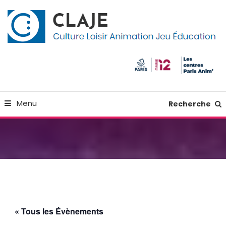
Skip
Panneau de gestion des cookies
To
Content
Culture Loisir Animation Jeu Education
Claje
Menu
Recherche
« Tous les Évènements