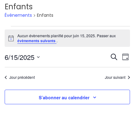
Enfants
Évènements
Enfants
Évènements
Aucun évènements planifié pour juin 15, 2025. Passer aux
Notice
for
évènements suivants
.
juin
Reche
Nav
6/15/2025
Recherche
Jour
15,
de
Sélectionnez
et
une
vu
2025
Jour précédent
Jour suivant
navig
date.
Év
de
S’abonner au calendrier
vues
Évène