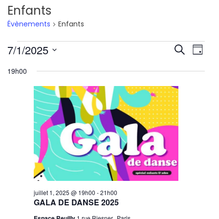
Enfants
Évènements
Enfants
Évènements
Reche
Nav
7/1/2025
Recherche
Jour
de
Sélectionnez
for
et
19h00
une
vu
juillet
navig
date.
Év
1,
de
2025
vues
Évène
juillet 1, 2025 @ 19h00
-
21h00
GALA DE DANSE 2025
Espace Reuilly
1 rue Riesner,, Paris