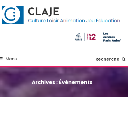
kip
anneau de gestion des cookies
o
ontent
Culture Loisir Animation Jeu Education
Claje
Menu
Recherche
Archives :
Évènements