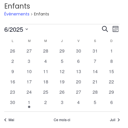
Enfants
Évènements
Enfants
Évènements
Reche
Nav
6/2025
Recherche
Mois
de
Sélectionnez
et
Calendrier
L
LUNDI
M
MARDI
M
MERCREDI
J
JEUDI
V
VENDREDI
S
SAMEDI
D
DIMANCH
une
vu
navig
0
0
0
0
0
0
0
26
27
28
29
30
31
1
de
date.
Év
évènements
évènements
évènements
évènements
évènements
évènements
évèneme
0
0
0
0
0
0
de
0
2
3
4
5
6
7
8
Évènements
évènements
évènements
évènements
évènements
évènements
évènements
évèneme
0
0
0
0
0
0
0
9
10
11
12
13
14
15
vues
évènements
évènements
évènements
évènements
évènements
évènements
évèneme
0
0
0
0
0
0
0
16
17
18
19
20
21
22
Évène
évènements
évènements
évènements
évènements
évènements
évènements
évèneme
0
0
0
0
0
0
0
23
24
25
26
27
28
29
évènements
évènements
évènements
évènements
évènements
évènements
évèneme
0
1
0
0
0
0
0
30
1
2
3
4
5
6
évènements
évènement
évènements
évènements
évènements
évènements
évèneme
Mai
Ce mois-ci
Juil