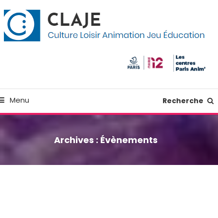
kip
anneau de gestion des cookies
o
ontent
Culture Loisir Animation Jeu Education
Claje
Menu
Recherche
Archives :
Évènements