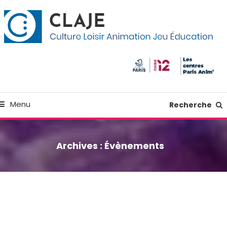
kip
anneau de gestion des cookies
o
ontent
Culture Loisir Animation Jeu Education
Claje
Menu
Recherche
Archives :
Évènements