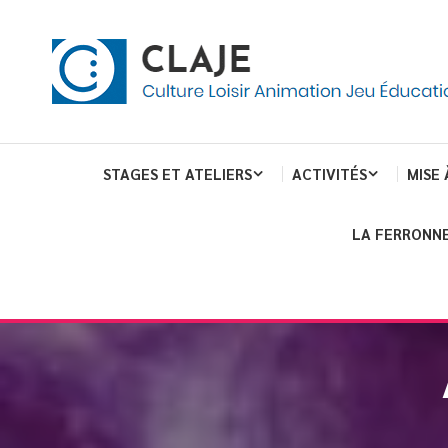
eau de gestion des cookies
ent
Culture Loisir Animation Jeu Education
Claje
STAGES ET ATELIERS
ACTIVITÉS
MISE 
LA FERRONNE