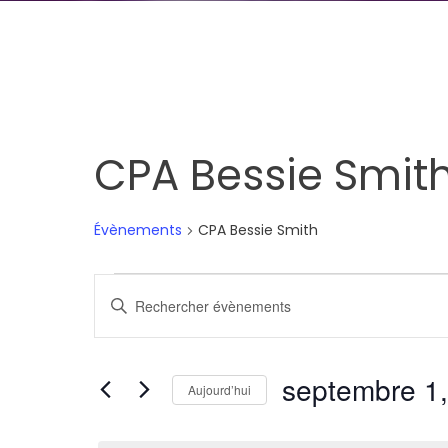
CPA Bessie Smit
Évènements
CPA Bessie Smith
Évènements
Recherche
Saisir
for
et
mot-
clé.
septembre
navigation
septembre 1
Rechercher
Aujourd’hui
1,
de
Évènements
Sélectionnez
par