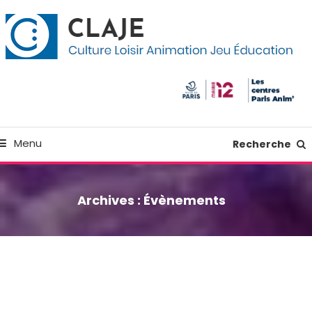
kip
anneau de gestion des cookies
o
ontent
Culture Loisir Animation Jeu Education
Claje
Menu
Recherche
Archives :
Évènements