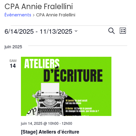
CPA Annie Fralellini
Évènements
CPA Annie Fralellini
Évènements
Reche
Nav
6/14/2025
 - 
11/13/2025
Recherche
Liste
de
Sélectionnez
et
juin 2025
une
vu
navig
date.
Év
SAM
de
14
vues
Évène
juin 14, 2025 @ 10h00
-
12h00
[Stage] Ateliers d’écriture