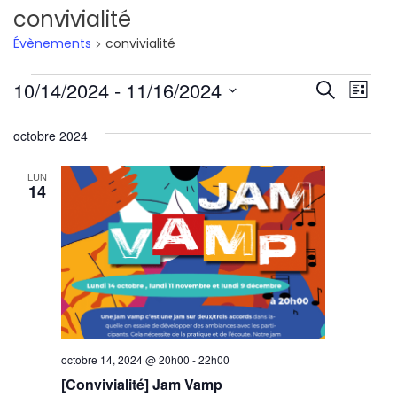
convivialité
Évènements
convivialité
Évènements
Reche
Nav
10/14/2024
 - 
11/16/2024
Recherche
Liste
de
Sélectionnez
et
octobre 2024
une
vu
navig
date.
Év
LUN
de
14
vues
Évène
octobre 14, 2024 @ 20h00
-
22h00
[Convivialité] Jam Vamp