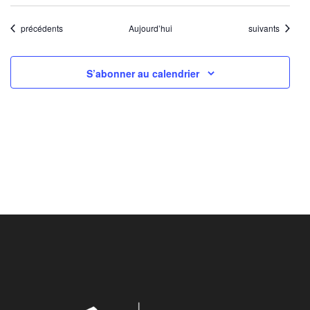
Évènements
Évènements
précédents
Aujourd’hui
suivants
S’abonner au calendrier