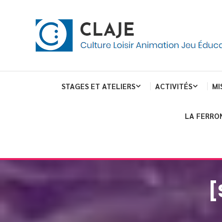
Skip
Panneau de gestion des cookies
To
Content
Culture Loisir Animation Jeu Education
Claje
STAGES ET ATELIERS
ACTIVITÉS
MI
LA FERRO
[