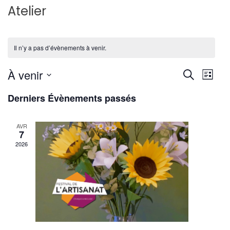
Atelier
Il n’y a pas d’évènements à venir.
Reche
Nav
À venir
Recherche
Liste
de
Sélectionnez
et
Derniers Évènements passés
une
vu
navig
date.
Év
AVR
de
7
2026
vues
Évène