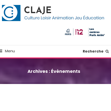
kip
anneau de gestion des cookies
o
ontent
Culture Loisir Animation Jeu Education
Claje
Menu
Recherche
Archives :
Évènements