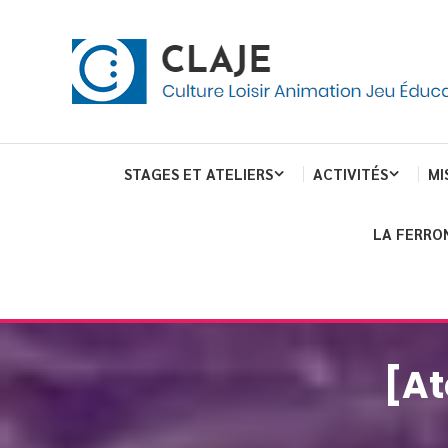
Skip
Panneau de gestion des cookies
To
Content
Culture Loisir Animation Jeu Education
Claje
STAGES ET ATELIERS
ACTIVITÉS
MI
LA FERRO
[At