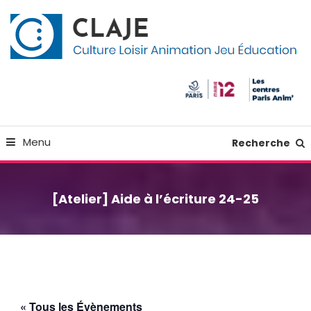
Skip
Panneau de gestion des cookies
To
Content
Culture Loisir Animation Jeu Education
Claje
Menu
Recherche
[Atelier] Aide à l’écriture 24-25
« Tous les Évènements