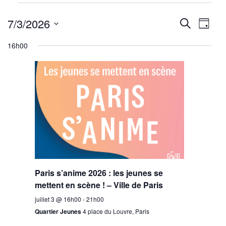
Évènements
Reche
Nav
for
7/3/2026
Recherche
Jour
juillet
de
Sélectionnez
et
16h00
3,
une
vu
navig
2026
date.
Év
de
vues
Évène
Paris s’anime 2026 : les jeunes se
mettent en scène ! – Ville de Paris
juillet 3 @ 16h00
-
21h00
Quartier Jeunes
4 place du Louvre, Paris