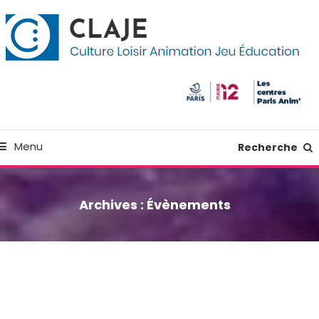
kip
anneau de gestion des cookies
o
ontent
Culture Loisir Animation Jeu Education
Claje
Menu
Recherche
Archives :
Évènements