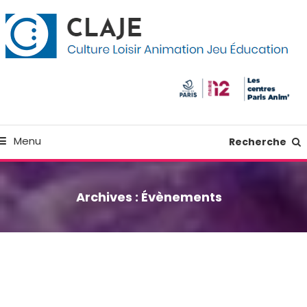
kip
anneau de gestion des cookies
o
ontent
Culture Loisir Animation Jeu Education
Claje
Menu
Recherche
Archives :
Évènements