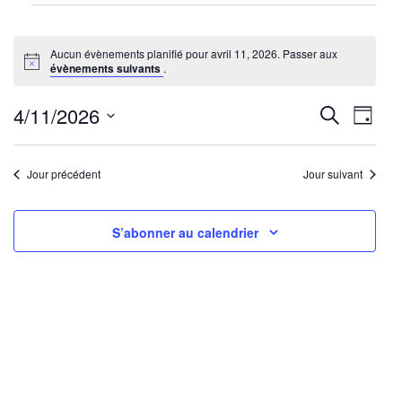
Évènements
for
Aucun évènements planifié pour avril 11, 2026. Passer aux
avril
Notice
évènements suivants
.
11,
2026
Reche
Nav
4/11/2026
Recherche
Jour
de
Sélectionnez
et
une
vu
Jour précédent
Jour suivant
navig
date.
Év
de
S’abonner au calendrier
vues
Évène