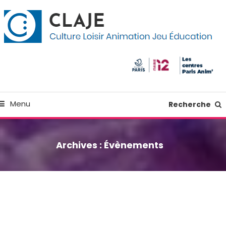
kip
anneau de gestion des cookies
o
ontent
Culture Loisir Animation Jeu Education
Claje
Menu
Recherche
Archives :
Évènements