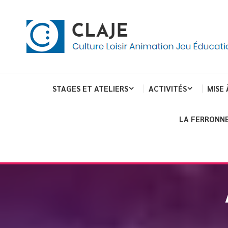
eau de gestion des cookies
ent
Culture Loisir Animation Jeu Education
Claje
STAGES ET ATELIERS
ACTIVITÉS
MISE 
LA FERRONNE