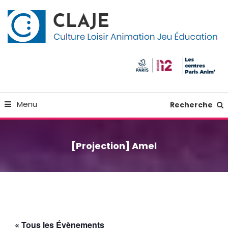
Skip
Panneau de gestion des cookies
To
Content
Culture Loisir Animation Jeu Education
Claje
Menu
Recherche
[Projection] Amel
« Tous les Évènements