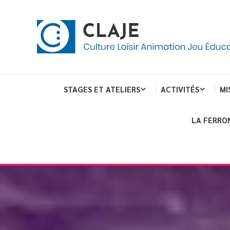
Skip
Panneau de gestion des cookies
To
Content
Culture Loisir Animation Jeu Education
Claje
STAGES ET ATELIERS
ACTIVITÉS
MI
LA FERRO