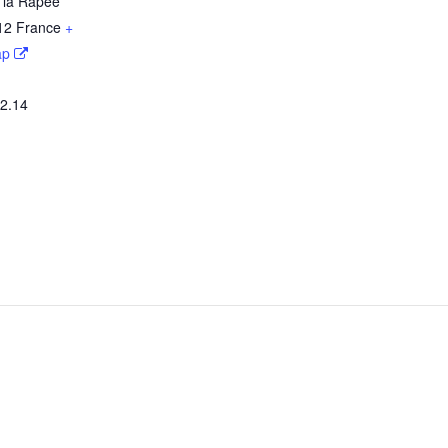
 la Rapée
12
France
+
ap
52.14