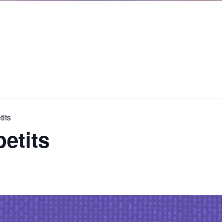
its
etits