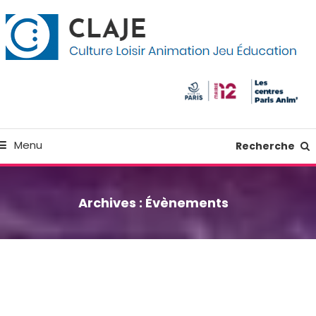
kip
anneau de gestion des cookies
o
ontent
Culture Loisir Animation Jeu Education
Claje
Menu
Recherche
Archives :
Évènements