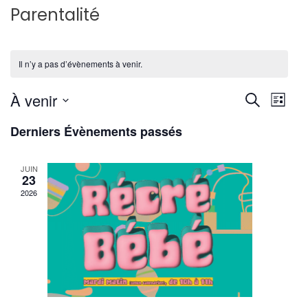
Parentalité
Il n’y a pas d’évènements à venir.
Reche
Nav
À venir
Recherche
Liste
de
Sélectionnez
et
Derniers Évènements passés
une
vu
navig
date.
Év
JUIN
de
23
2026
vues
Évène