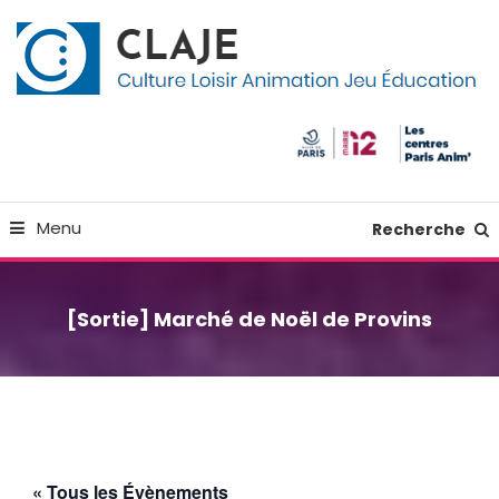
Skip
Panneau de gestion des cookies
To
Content
Culture Loisir Animation Jeu Education
Claje
Menu
Recherche
[Sortie] Marché de Noël de Provins
« Tous les Évènements