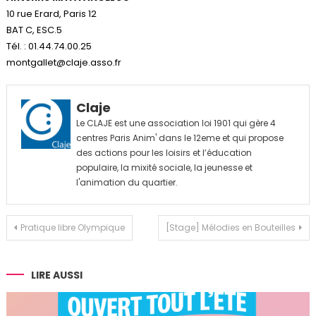
10 rue Erard, Paris 12
BAT C, ESC.5
Tél. : 01.44.74.00.25
montgallet@claje.asso.fr
Claje
Le CLAJE est une association loi 1901 qui gère 4
centres Paris Anim' dans le 12eme et qui propose
des actions pour les loisirs et l’éducation
populaire, la mixité sociale, la jeunesse et
l'animation du quartier.
Navigation
Pratique libre Olympique
[Stage] Mélodies en Bouteilles
de
l’article
LIRE AUSSI