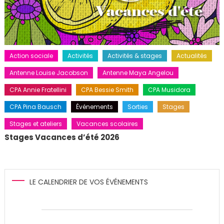
Action sociale
Activités
Activités & stages
Actualités
Antenne Louise Jacobson
Antenne Maya Angelou
CPA Annie Fratellini
CPA Bessie Smith
CPA Musidora
CPA Pina Bausch
Événements
Sorties
Stages
Stages et ateliers
Vacances scolaires
Stages Vacances d’été 2026
LE CALENDRIER DE VOS ÉVÉNEMENTS
Évènements