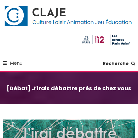
Skip
Panneau de gestion des cookies
To
Content
Culture Loisir Animation Jeu Education
Claje
Menu
Recherche
[Débat] J’irais débattre près de chez vous