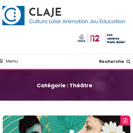
kip
anneau de gestion des cookies
o
ontent
Culture Loisir Animation Jeu Education
Claje
Menu
Recherche
Catégorie :
Théâtre