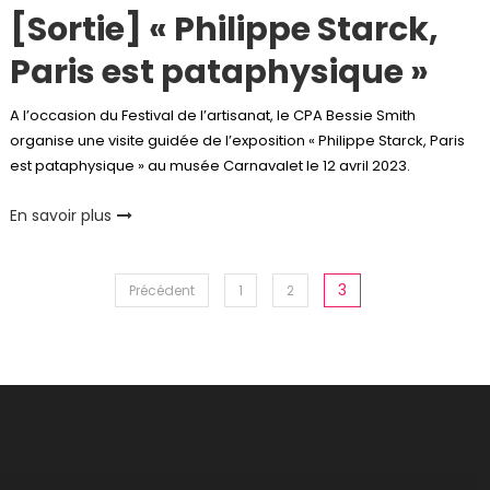
[Sortie] « Philippe Starck,
Paris est pataphysique »
A l’occasion du Festival de l’artisanat, le CPA Bessie Smith
organise une visite guidée de l’exposition « Philippe Starck, Paris
est pataphysique » au musée Carnavalet le 12 avril 2023.
En savoir plus
Pagination
3
Précédent
1
2
des
publications