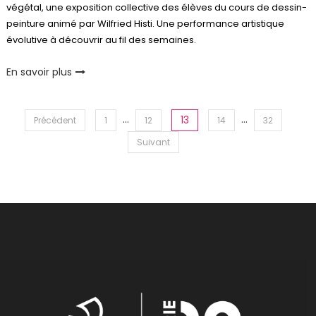
végétal, une exposition collective des élèves du cours de dessin-
peinture animé par Wilfried Histi. Une performance artistique
évolutive à découvrir au fil des semaines.
En savoir plus
Pagination
…
…
13
Précédent
1
12
14
32
des
Suivant
publications