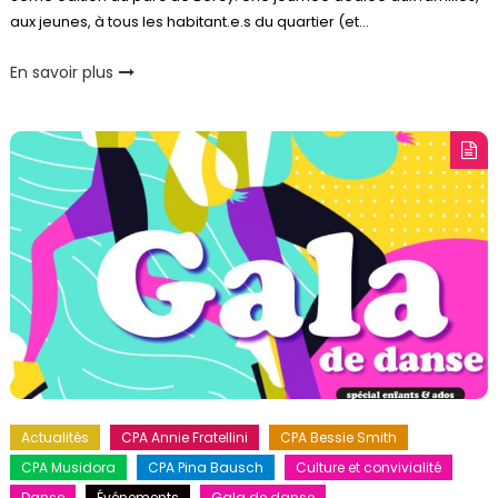
aux jeunes, à tous les habitant.e.s du quartier (et…
En savoir plus
Actualités
CPA Annie Fratellini
CPA Bessie Smith
CPA Musidora
CPA Pina Bausch
Culture et convivialité
Danse
Événements
Gala de danse