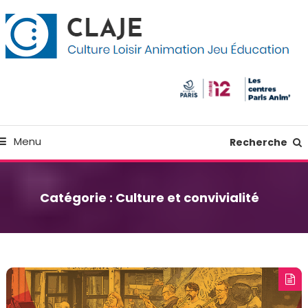
kip
anneau de gestion des cookies
o
ontent
Culture Loisir Animation Jeu Education
Claje
Menu
Recherche
Catégorie :
Culture et convivialité