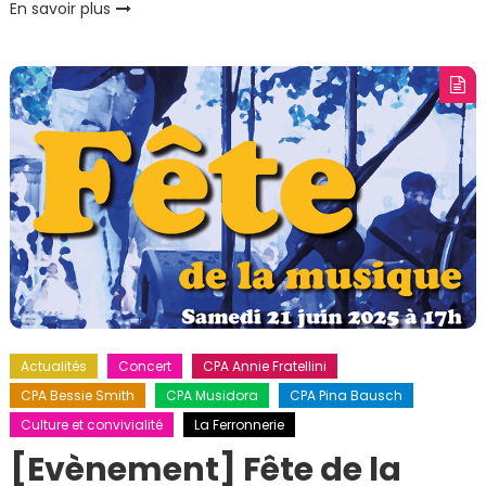
En savoir plus
Actualités
Concert
CPA Annie Fratellini
CPA Bessie Smith
CPA Musidora
CPA Pina Bausch
Culture et convivialité
La Ferronnerie
[Evènement] Fête de la