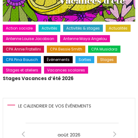
Action sociale
Activités
Activités & stages
Actualités
Antenne Louise Jacobson
Antenne Maya Angelou
CPA Annie Fratellini
CPA Bessie Smith
CPA Musidora
CPA Pina Bausch
Événements
Sorties
Stages
Stages et ateliers
Vacances scolaires
Stages Vacances d’été 2026
LE CALENDRIER DE VOS ÉVÉNEMENTS
Évènements
août 2026