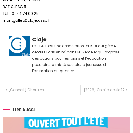
BAT C, ESC.5
Tél. : 01.44.74.00.25
montgallet@claje.asso.fr
Claje
Le CLAJE est une association loi 1901 qui gère 4
centres Paris Anim' dans le 12eme et qui propose
des actions pour les loisirs et l’éducation
populaire, la mixité sociale, la jeunesse et
l'animation du quartier.
Navigation
[Concert] Chorales
[2026] On s’la coule 12
de
l’article
LIRE AUSSI