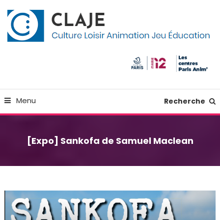
Skip
Panneau de gestion des cookies
To
Content
Culture Loisir Animation Jeu Education
Claje
Menu
Recherche
[Expo] Sankofa de Samuel Maclean