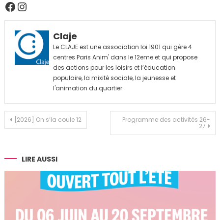
Facebook
Instagram
Claje
Le CLAJE est une association loi 1901 qui gère 4
centres Paris Anim' dans le 12eme et qui propose
des actions pour les loisirs et l’éducation
populaire, la mixité sociale, la jeunesse et
l'animation du quartier.
Navigation
[2026] On s’la coule 12
Programme des activités 26-
27
de
l’article
LIRE AUSSI