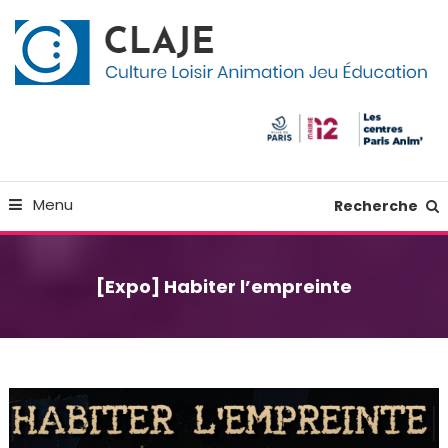
Skip
Panneau de gestion des cookies
To
Content
Culture Loisir Animation Jeu Education
Claje
Menu
Recherche
[Expo] Habiter l’empreinte