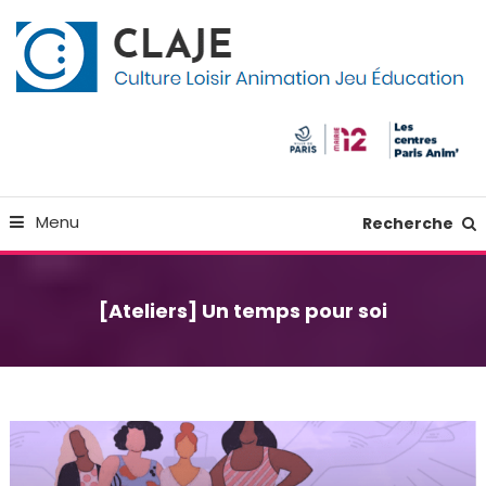
Skip
Panneau de gestion des cookies
To
Content
Culture Loisir Animation Jeu Education
Claje
Menu
Recherche
[Ateliers] Un temps pour soi