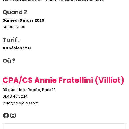
Quand ?
Samedi 8 mars 2025
14h00-17h00
Tarif :
Adhésion : 2€
Où ?
CPA
/CS Annie Fratellini (Villiot)
36 quai de la Rapée, Paris 12
01.43.40.52.14
villiot@claje.asso.fr
Facebook
Instagram