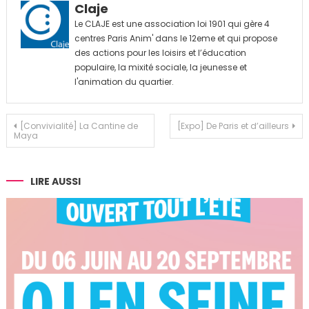
Claje
Le CLAJE est une association loi 1901 qui gère 4
centres Paris Anim' dans le 12eme et qui propose
des actions pour les loisirs et l’éducation
populaire, la mixité sociale, la jeunesse et
l'animation du quartier.
Navigation
[Convivialité] La Cantine de
[Expo] De Paris et d’ailleurs
Maya
de
l’article
LIRE AUSSI