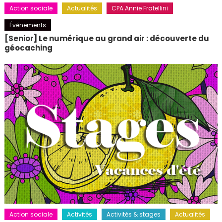
Action sociale
Actualités
CPA Annie Fratellini
Événements
[Senior] Le numérique au grand air : découverte du
géocaching
Action sociale
Activités
Activités & stages
Actualités