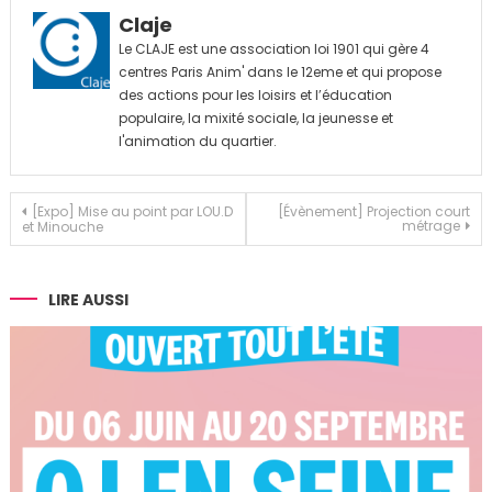
Claje
Le CLAJE est une association loi 1901 qui gère 4
centres Paris Anim' dans le 12eme et qui propose
des actions pour les loisirs et l’éducation
populaire, la mixité sociale, la jeunesse et
l'animation du quartier.
Navigation
[Expo] Mise au point par LOU.D
[Évènement] Projection court
métrage
et Minouche
de
l’article
LIRE AUSSI