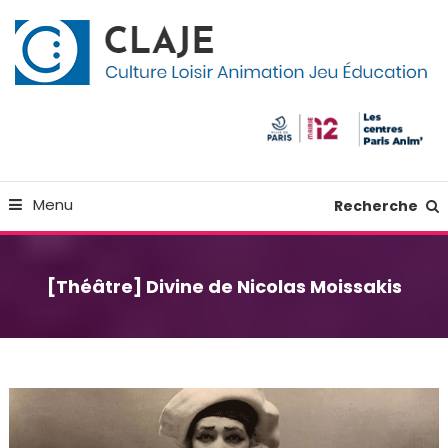
Skip
Panneau de gestion des cookies
To
Content
Culture Loisir Animation Jeu Education
Claje
Menu
Recherche
[Théâtre] Divine de Nicolas Moissakis