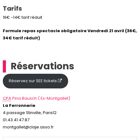
Tarifs
16€ -14€ tarif réduit
Formule repas spectacle obligatoire Vendredi 21 avril (36€,
34€ tarif réduit)
Réservations
Réservez sur SEE tickets
CPA
Pina Bausch ( Ex-Montgallet)
La Ferronnerie
4 passage Stinville, Paris12
01.43.41.47.87
montgallet@claje.asso.fr