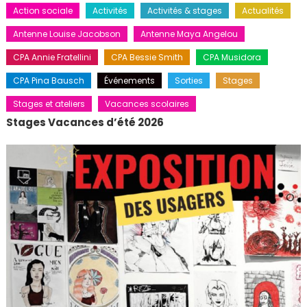
Action sociale
Activités
Activités & stages
Actualités
Antenne Louise Jacobson
Antenne Maya Angelou
CPA Annie Fratellini
CPA Bessie Smith
CPA Musidora
CPA Pina Bausch
Événements
Sorties
Stages
Stages et ateliers
Vacances scolaires
Stages Vacances d’été 2026