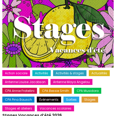
Action sociale
Activités
Activités & stages
Actualités
Antenne Louise Jacobson
Antenne Maya Angelou
CPA Annie Fratellini
CPA Bessie Smith
CPA Musidora
CPA Pina Bausch
Événements
Sorties
Stages
Stages et ateliers
Vacances scolaires
Stages Vacances d’été 2026