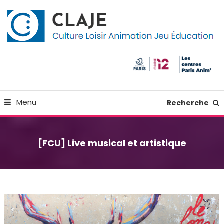
Skip
Panneau de gestion des cookies
To
Content
Culture Loisir Animation Jeu Education
Claje
Menu
Recherche
[FCU] Live musical et artistique