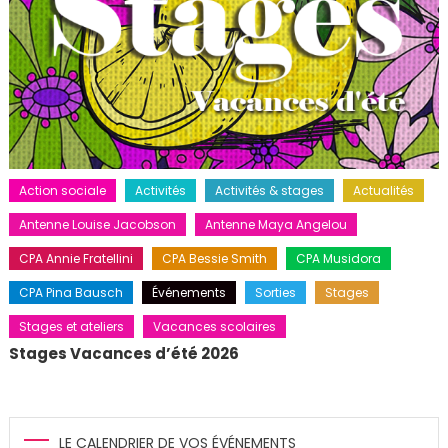
Action sociale
Activités
Activités & stages
Actualités
Antenne Louise Jacobson
Antenne Maya Angelou
CPA Annie Fratellini
CPA Bessie Smith
CPA Musidora
CPA Pina Bausch
Événements
Sorties
Stages
Stages et ateliers
Vacances scolaires
Stages Vacances d’été 2026
LE CALENDRIER DE VOS ÉVÉNEMENTS