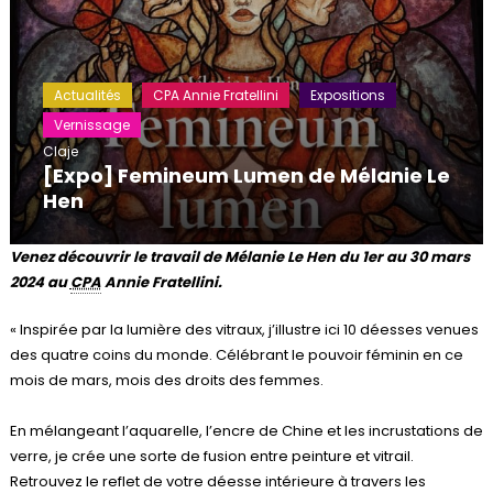
Actualités
CPA Annie Fratellini
Expositions
Vernissage
Claje
[Expo] Femineum Lumen de Mélanie Le
Hen
Venez découvrir le travail d
e Mélanie Le Hen du 1er au 30 mars
2024 au
CPA
Annie Fratellini.
« Inspirée par la lumière des vitraux, j’illustre ici 10 déesses venues
des quatre coins du monde. Célébrant le pouvoir féminin en ce
mois de mars, mois des droits des femmes.
En mélangeant l’aquarelle, l’encre de Chine et les incrustations de
verre, je crée une sorte de fusion entre peinture et vitrail.
Retrouvez le reflet de votre déesse intérieure à travers les