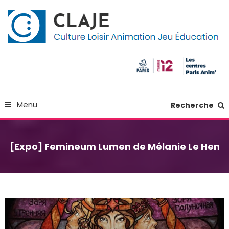
Skip
Panneau de gestion des cookies
To
Content
Culture Loisir Animation Jeu Education
Claje
Menu
Recherche
[Expo] Femineum Lumen de Mélanie Le Hen