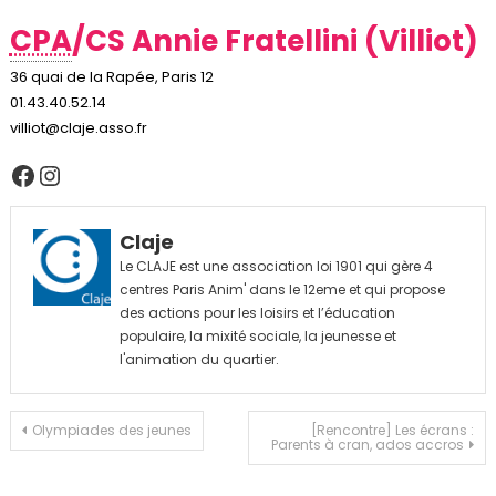
CPA
/CS Annie Fratellini (Villiot)
36 quai de la Rapée, Paris 12
01.43.40.52.14
villiot@claje.asso.fr
Facebook
Instagram
Claje
Le CLAJE est une association loi 1901 qui gère 4
centres Paris Anim' dans le 12eme et qui propose
des actions pour les loisirs et l’éducation
populaire, la mixité sociale, la jeunesse et
l'animation du quartier.
Navigation
Olympiades des jeunes
[Rencontre] Les écrans :
Parents à cran, ados accros
de