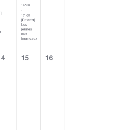
14h30
-
]
17h00
[Enfants]
Les
jeunes
r
aux
fourneaux
0
0
0
14
15
16
nt,
évènement,
évènement,
évènement,