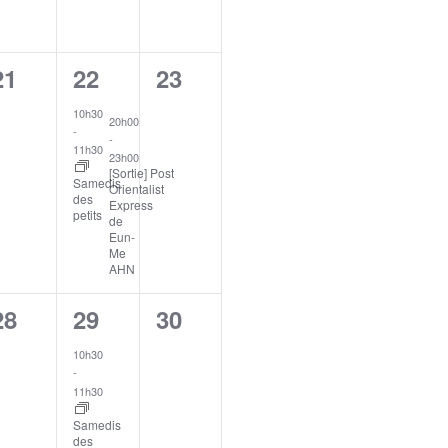
0
2
0
21
22
23
nt,
évènement,
évènements,
évènement,
10h30
20h00
-
-
11h30
23h00
[Sortie] Post
Samedis
Orientalist
des
Express
petits
de
Eun-
Me
AHN
0
1
0
28
29
30
nt,
évènement,
évènement,
évènement,
10h30
-
11h30
Samedis
des