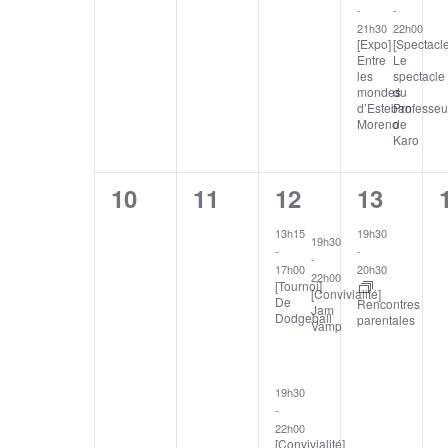
-
-
21h30
22h00
[Expo]
[Spectacle
Entre
Le
les
spectacle
mondes
du
d’Esteban
Professeu
Moreno
de
Karo
0
0
3
1
10
11
12
13
évènement,
évènement,
évènements,
évèneme
13h15
19h30
19h30
-
-
-
17h00
20h30
22h00
[Tournoi]
[Convivialité]
De
Rencontres
Jam
Dodgeball
parentales
Vamp
19h30
-
22h00
[Convivialité]