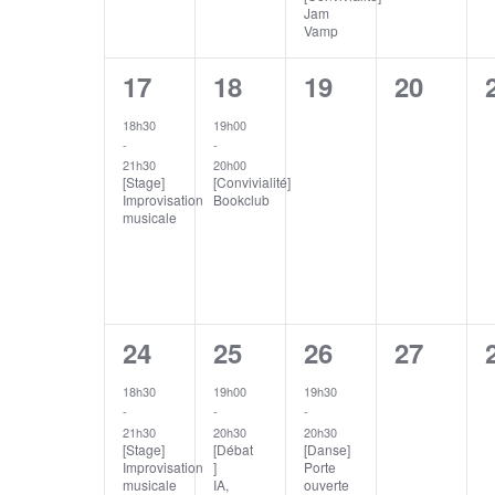
Jam
Vamp
1
1
0
0
17
18
19
20
évènement,
évènement,
évènement,
évèneme
18h30
19h00
-
-
21h30
20h00
[Stage]
[Convivialité]
Improvisation
Bookclub
musicale
1
1
1
0
24
25
26
27
évènement,
évènement,
évènement,
évèneme
18h30
19h00
19h30
-
-
-
21h30
20h30
20h30
[Stage]
[Débat
[Danse]
Improvisation
]
Porte
musicale
IA,
ouverte