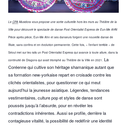
Le
CPA
Musidora vous propose une sortie culturelle hors les murs au Théâtre de la
Ville pour découvrir le spectacle de danse Post Orientalist Express de Eun-Me AHN
Pièce après pièce, Eun-Me Ahn et ses danseurs forgent une nouvelle danse de
l’Asie, sans confins et en évolution permanente. Cette fois, « l’enfant terrible » de
Séoul met sur les rails un Post Orientalist Express qui avance à toute allure, dans la
La
continuité de Dragons qui avait triomphé au Théâtre de la Ville en 2021.
Coréenne qui cultive son héritage shamanique autant que
sa formation new-yorkaise repart en croisade contre les
clichés orientalistes, pour questionner ce qui meut
aujourd’hui la jeunesse asiatique. Légendes, tendances
vestimentaires, culture pop et styles de danse sont
poussés jusqu’à l’absurde, pour en révéler les
contradictions inhérentes. Aussi se profile, derrière la
contagieuse vitalité, la possibilité de redéfinir une identité