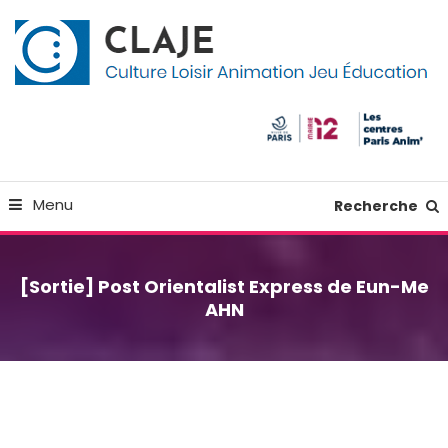
Skip
Panneau de gestion des cookies
To
Content
Culture Loisir Animation Jeu Education
Claje
Menu
Recherche
[Sortie] Post Orientalist Express de Eun-Me
AHN