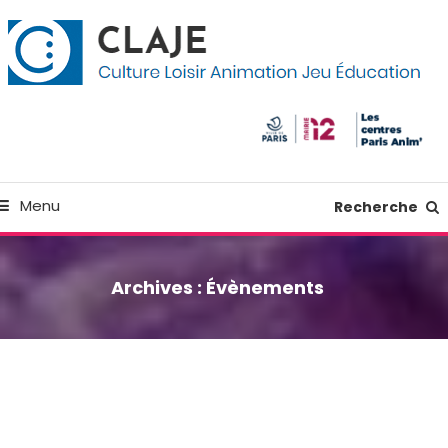
kip
anneau de gestion des cookies
o
ontent
Culture Loisir Animation Jeu Education
Claje
Menu
Recherche
Archives :
Évènements