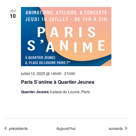
JEU
10
juillet 10, 2025 @ 14h00
-
21h00
Paris S’anime à Quartier Jeunes
Quartier Jeunes
4 place du Louvre, Paris
Évènements
Évènements
précédents
Aujourd’hui
suivants