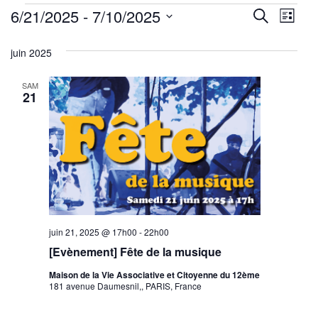
Évènements
Reche
Nav
6/21/2025
 - 
7/10/2025
Recherche
Liste
de
Sélectionnez
et
juin 2025
une
vu
navig
date.
Év
SAM
de
21
vues
Évène
juin 21, 2025 @ 17h00
-
22h00
[Evènement] Fête de la musique
Maison de la Vie Associative et Citoyenne du 12ème
181 avenue Daumesnil,, PARIS, France