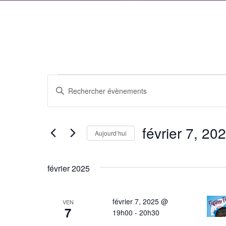
Évènements
Recherche
Saisir
et
mot-
clé.
navigation
février 7, 20
Rechercher
Aujourd’hui
de
Évènements
Sélectionnez
par
vues
une
février 2025
mot-
date.
Évènements
clé.
février 7, 2025 @
VEN
7
19h00
-
20h30