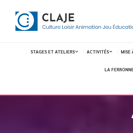
eau de gestion des cookies
ent
Culture Loisir Animation Jeu Education
Claje
STAGES ET ATELIERS
ACTIVITÉS
MISE 
LA FERRONNE