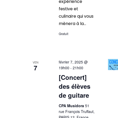
expérience
festive et
culinaire qui vous
mènera à la...
Gratuit
février 7, 2025 @
VEN
7
19h00
-
21h00
[Concert]
des élèves
de guitare
CPA Musidora
51
rue François Truffaut,
PARIS 12, France