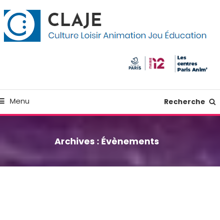
kip
anneau de gestion des cookies
o
ontent
Culture Loisir Animation Jeu Education
Claje
Menu
Recherche
Archives :
Évènements