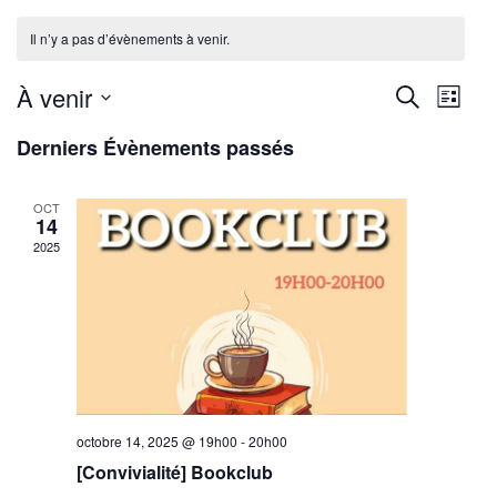
Il n’y a pas d’évènements à venir.
Reche
Nav
À venir
Recherche
Liste
de
Sélectionnez
et
Derniers Évènements passés
une
vu
navig
date.
Év
OCT
de
14
2025
vues
Évène
octobre 14, 2025 @ 19h00
-
20h00
[Convivialité] Bookclub