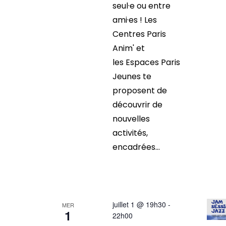
seul·e ou entre
ami·es ! Les
Centres Paris
Anim' et
les Espaces Paris
Jeunes te
proposent de
découvrir de
nouvelles
activités,
encadrées...
juillet 1 @ 19h30
-
MER
1
22h00