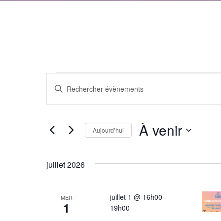
Évènements
Recherche
Saisir
et
mot-
clé.
navigation
À venir
Rechercher
Aujourd’hui
de
Évènements
Sélectionnez
par
vues
une
juillet 2026
mot-
date.
Évènements
clé.
juillet 1 @ 16h00
-
MER
1
19h00