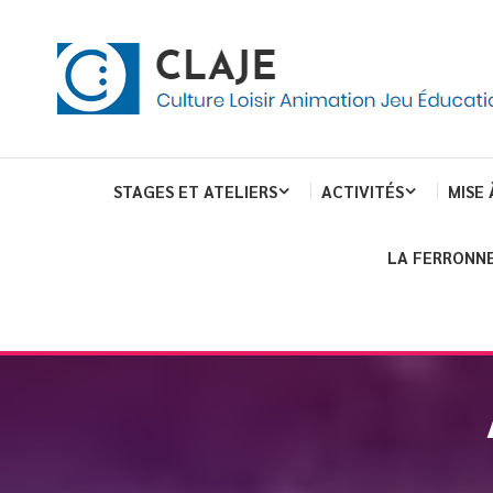
eau de gestion des cookies
ent
Culture Loisir Animation Jeu Education
Claje
STAGES ET ATELIERS
ACTIVITÉS
MISE 
LA FERRONNE