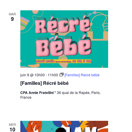
MAR
9
juin 9 @ 10h00
-
11h00
[Familles] Récré bébé
[Familles] Récré bébé
CPA Annie Fratellini *
36 quai de la Rapée, Paris,
France
MER
10