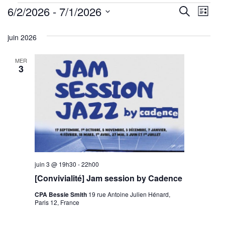
Évènements
Reche
Nav
6/2/2026
 - 
7/1/2026
Recherche
Liste
de
Sélectionnez
et
juin 2026
une
vu
navig
date.
Év
MER
de
3
vues
Évène
juin 3 @ 19h30
-
22h00
[Convivialité] Jam session by Cadence
CPA Bessie Smith
19 rue Antoine Julien Hénard,
Paris 12, France