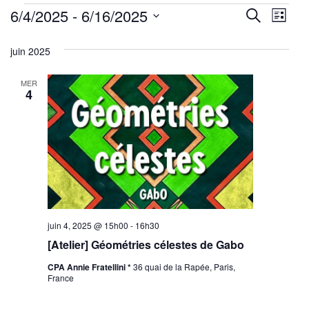
Évènements
Reche
Nav
6/4/2025
 - 
6/16/2025
Recherche
Liste
de
Sélectionnez
et
juin 2025
une
vu
navig
date.
Év
MER
de
4
vues
Évène
juin 4, 2025 @ 15h00
-
16h30
[Atelier] Géométries célestes de Gabo
CPA Annie Fratellini *
36 quai de la Rapée, Paris,
France