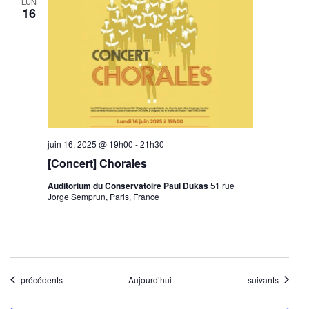
LUN
16
juin 16, 2025 @ 19h00
-
21h30
[Concert] Chorales
Auditorium du Conservatoire Paul Dukas
51 rue
Jorge Semprun, Paris, France
Évènements
Évènements
précédents
Aujourd’hui
suivants