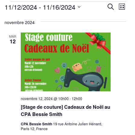
Évènements
Reche
Nav
11/12/2024
 - 
11/16/2024
Recherche
Liste
de
Sélectionnez
et
novembre 2024
une
vu
navig
date.
Év
MAR
de
12
vues
Évène
novembre 12, 2024 @ 10h00
-
12h00
[Stage de couture] Cadeaux de Noël au
CPA Bessie Smith
CPA Bessie Smith
19 rue Antoine Julien Hénard,
Paris 12, France