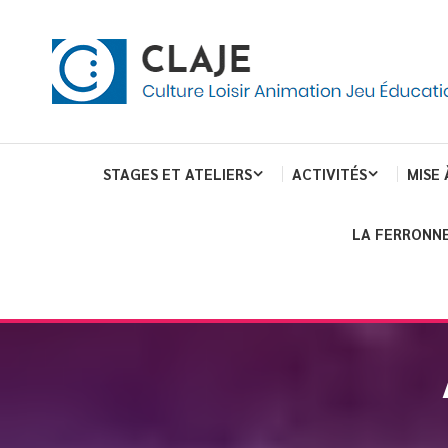
eau de gestion des cookies
ent
Culture Loisir Animation Jeu Education
Claje
STAGES ET ATELIERS
ACTIVITÉS
MISE 
LA FERRONNE