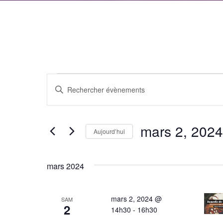
Évènements
Recherche
Saisir
et
mot-
clé.
navigation
mars 2, 2024
Rechercher
Aujourd’hui
de
Évènements
Sélectionnez
par
vues
une
mars 2024
mot-
date.
Évènements
clé.
mars 2, 2024 @
SAM
2
14h30
-
16h30