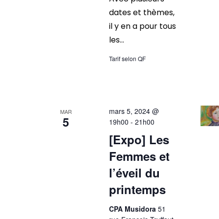
dates et thèmes,
il y en a pour tous
les...
Tarif selon QF
mars 5, 2024 @
MAR
5
19h00
-
21h00
[Expo] Les
Femmes et
l’éveil du
printemps
CPA Musidora
51