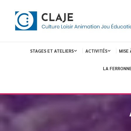
eau de gestion des cookies
ent
Culture Loisir Animation Jeu Education
Claje
STAGES ET ATELIERS
ACTIVITÉS
MISE 
LA FERRONNE