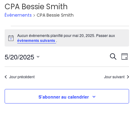
CPA Bessie Smith
Évènements
CPA Bessie Smith
Évènements
Aucun évènements planifié pour mai 20, 2025. Passer aux
Notice
for
évènements suivants
.
mai
Reche
Nav
5/20/2025
Recherche
Jour
20,
de
Sélectionnez
et
une
vu
2025
Jour précédent
Jour suivant
navig
date.
Év
de
S’abonner au calendrier
vues
Évène