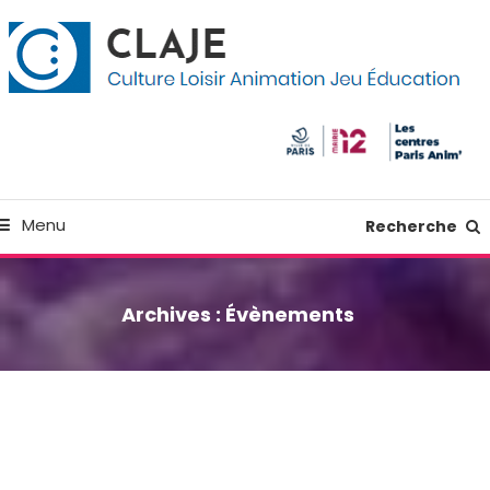
kip
anneau de gestion des cookies
o
ontent
Culture Loisir Animation Jeu Education
Claje
Menu
Recherche
Archives :
Évènements