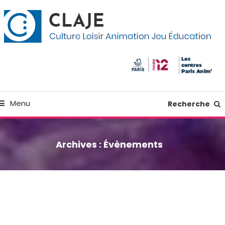
kip
anneau de gestion des cookies
o
ontent
Culture Loisir Animation Jeu Education
Claje
Menu
Recherche
Archives :
Évènements